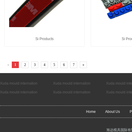
Si Products
Si Pro
«
1
2
3
4
5
6
7
»
Xuda mould internation
Xuda mould internation
Xuda mould inte
Xuda mould internation
Xuda mould internation
Xuda mould inte
Home
About Us
P
旭达模具国际有