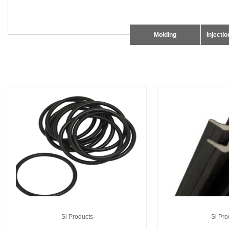
Molding
Injecti
Si Products
Si Pro