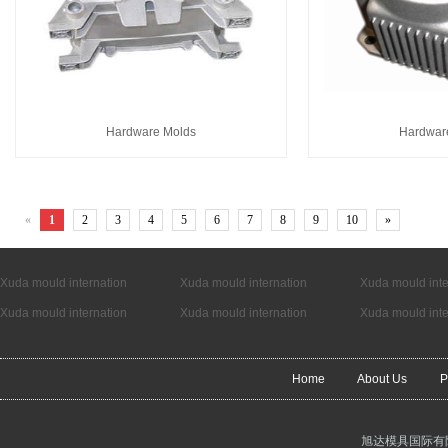
Hardware Molds
Hardwar
«
1
2
3
4
5
6
7
8
9
10
»
Xuda mould internation
Xuda mould internation
Xuda mould inte
Xuda mould internation
Xuda mould internation
Xuda mould inte
Home
About Us
P
旭达模具国际有