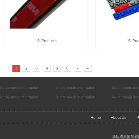
Si Products
Si Pro
«
1
2
3
4
5
6
7
»
Xuda mould internation
Xuda mould internation
Xuda mould inte
Xuda mould internation
Xuda mould internation
Xuda mould inte
Home
About Us
P
旭达模具国际有