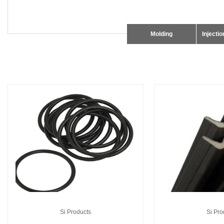
Molding
Injecti
Si Products
Si Pro