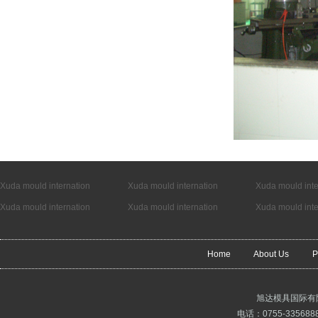
Xuda mould internation
Xuda mould internation
Xuda mould inte
Xuda mould internation
Xuda mould internation
Xuda mould inte
Home
About Us
P
旭达模具国际有
电话：0755-3356888