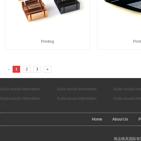
Printing
Prin
«
1
2
3
»
Xuda mould internation
Xuda mould internation
Xuda mould inte
Xuda mould internation
Xuda mould internation
Xuda mould inte
Home
About Us
P
旭达模具国际有