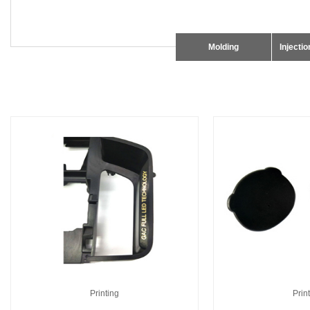
Molding
Injecti
Printing
Prin