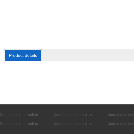
Product details
Xuda mould internation
Xuda mould internation
Xuda mould inte
Xuda mould internation
Xuda mould internation
Xuda mould inte